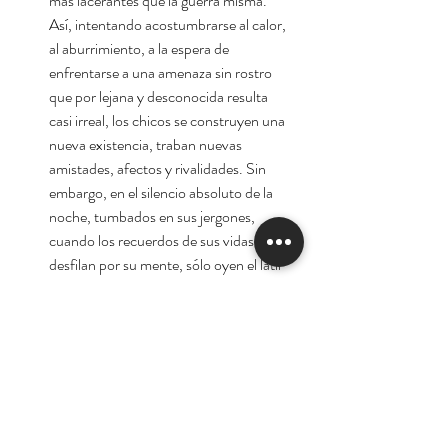
más lacerantes que la guerra misma.
Así, intentando acostumbrarse al calor,
al aburrimiento, a la espera de
enfrentarse a una amenaza sin rostro
que por lejana y desconocida resulta
casi irreal, los chicos se construyen una
nueva existencia, traban nuevas
amistades, afectos y rivalidades. Sin
embargo, en el silencio absoluto de la
noche, tumbados en sus jergones,
cuando los recuerdos de sus vidas
desfilan por su mente, sólo oyen el latir
de sus corazones, el rumor incesante
del cuerpo humano.
Autor: Giordano, Paolo