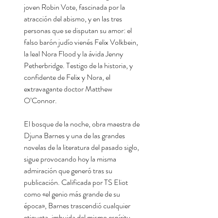
joven Robin Vote, fascinada por la
atracción del abismo, y en las tres
personas que se disputan su amor: el
falso barón judío vienés Felix Volkbein,
la leal Nora Flood y la ávida Jenny
Petherbridge. Testigo de la historia, y
confidente de Felix y Nora, el
extravagante doctor Matthew
O’Connor.
El bosque de la noche, obra maestra de
Djuna Barnes y una de las grandes
novelas de la literatura del pasado siglo,
sigue provocando hoy la misma
admiración que generó tras su
publicación. Calificada por TS Eliot
como «el genio más grande de su
época», Barnes trascendió cualquier
etiqueta, imbuida del mismo espíritu