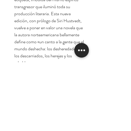
transgresor que iluminó toda su
producción literaria. Esta nueva
edición, con prólogo de Siri Hustvedt,
vuelve a poner en valor una novela que
la autora norteamericana bellamente
define como «un canto a la gente que el
mundo deshecha: los desheredados,
los descarriados, los herejes y los
rebeldes».
Autora:
Djuna Barnes
Tienda
Nuestra Historia
Contacto