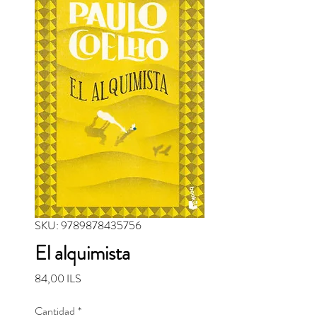
SKU: 9789878435756
El alquimista
Precio
84,00 ILS
Cantidad
*