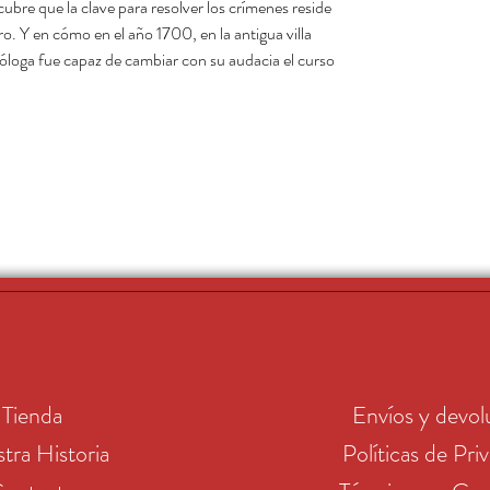
ubre que la clave para resolver los crímenes reside
ro. Y en cómo en el año 1700, en la antigua villa
loga fue capaz de cambiar con su audacia el curso
Tienda
Envíos y devol
tra Historia
Políticas de Pri