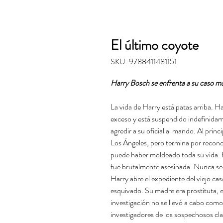
El último coyote
SKU: 9788411481151
Harry Bosch se enfrenta a su caso má
La vida de Harry está patas arriba. H
exceso y está suspendido indefinidame
agredir a su oficial al mando. Al princi
Los Ángeles, pero termina por recono
puede haber moldeado toda su vida. 
fue brutalmente asesinada. Nunca se 
Harry abre el expediente del viejo ca
esquivado. Su madre era prostituta, e
investigación no se llevó a cabo como
investigadores de los sospechosos clav