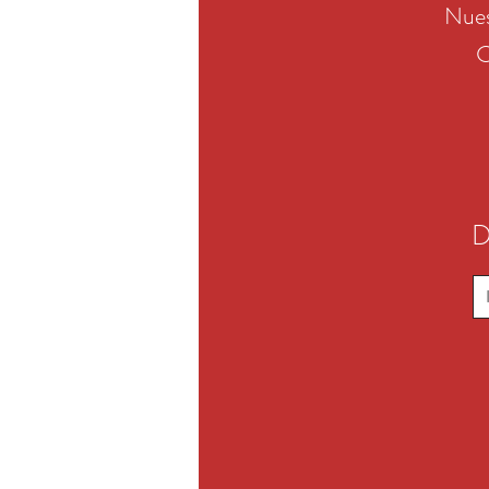
Nues
C
D