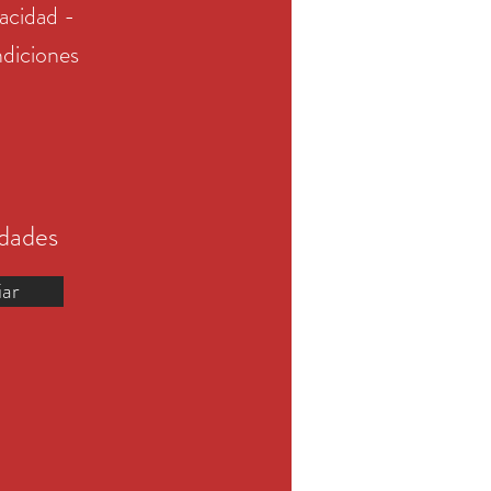
vacidad -
diciones
edades
iar