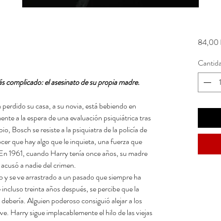
84,00 
Cantid
s complicado: el asesinato de su propia madre.
a perdido su casa, a su novia, está bebiendo en
nte a la espera de una evaluación psiquiátrica tras
pio, Bosch se resiste a la psiquiatra de la policía de
cer que hay algo que le inquieta, una fuerza que
En 1961, cuando Harry tenía once años, su madre
acusó a nadie del crimen.
so y se ve arrastrado a un pasado que siempre ha
 incluso treinta años después, se percibe que la
 debería. Alguien poderoso consiguió alejar a los
e. Harry sigue implacablemente el hilo de las viejas