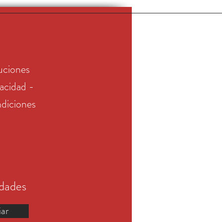
uciones
vacidad -
diciones
edades
iar