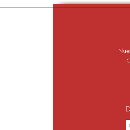
Nues
C
D