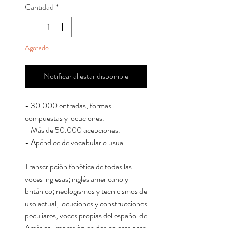
Cantidad
*
Agotado
Notificar al estar disponible
- 30.000 entradas, formas
compuestas y locuciones.
- Más de 50.000 acepciones.
- Apéndice de vocabulario usual.
Transcripción fonética de todas las
voces inglesas; inglés americano y
británico; neologismos y tecnicismos de
uso actual; locuciones y construcciones
peculiares; voces propias del español de
América; impresión en dos colores para