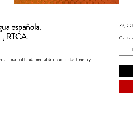
gua española.
79,00 
L, RTCA.
Cantid
añola : manual fundamental de ochocientas treinta y