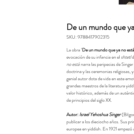
De un mundo que ya
SKU: 9788417902315
La obra ‘
De un mundo que ya no est
evocación de su infancia en el
shtetl
d
no está
narra las peripecias de Sing
doctrina y las ceremonias religiosas, 
genial autor dota de vida en este emo
grandes maestros de la literatura yid
valor histórico, además de un autént
de principios del siglo XX.
Autor:
Israel Yehoshua Singer
(Biłgo
publicar a los dieciocho años. Sus pr
europea en yiddish. En 1921 empezó a