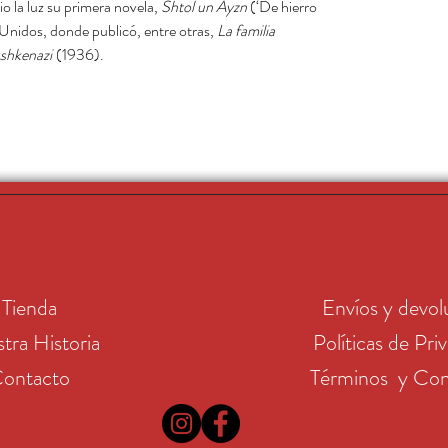
io la luz su primera novela,
Shtol un Ayzn
(‘De hierro
Unidos, donde publicó, entre otras,
La familia
shkenazi
(1936).
Tienda
Envíos y devol
tra Historia
Políticas de Pri
ontacto
Términos y Con