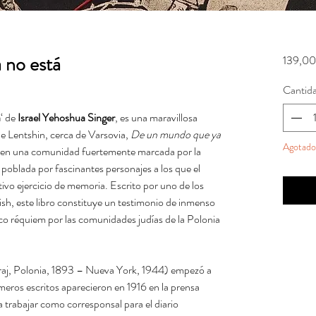
 no está
139,00
Cantid
á
‘ de
Israel Yehoshua Singer
, es una maravillosa
e Lentshin, cerca de Varsovia,
De un mundo que ya
Agotado
er en una comunidad fuertemente marcada por la
y poblada por fascinantes personajes a los que el
tivo ejercicio de memoria. Escrito por uno de los
dish, este libro constituye un testimonio de inmenso
ico réquiem por las comunidades judías de la Polonia
raj, Polonia, 1893 – Nueva York, 1944) empezó a
imeros escritos aparecieron en 1916 en la prensa
 trabajar como corresponsal para el diario