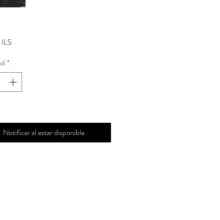
Precio
 ILS
ad
*
Notificar al estar disponible