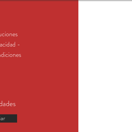
uciones
vacidad -
diciones
edades
iar