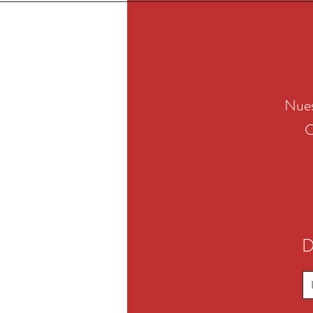
Nues
C
D