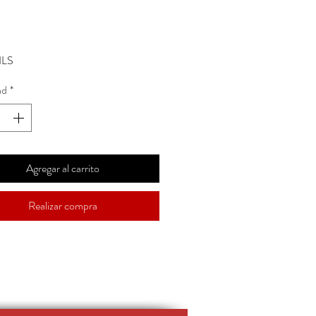
Precio
ILS
ad
*
Agregar al carrito
Realizar compra