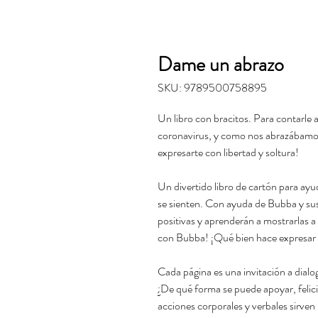
Dame un abrazo
SKU: 9789500758895
Un libro con bracitos. Para contarle 
coronavirus, y como nos abrazábamos
expresarte con libertad y soltura!
Un divertido libro de cartón para ay
se sienten. Con ayuda de Bubba y sus
positivas y aprenderán a mostrarlas a
con Bubba! ¡Qué bien hace expresar 
Cada página es una invitación a dialo
¿De qué forma se puede apoyar, felici
acciones corporales y verbales sirve