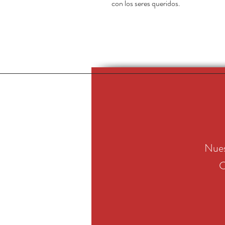
con los seres queridos.
Nues
C