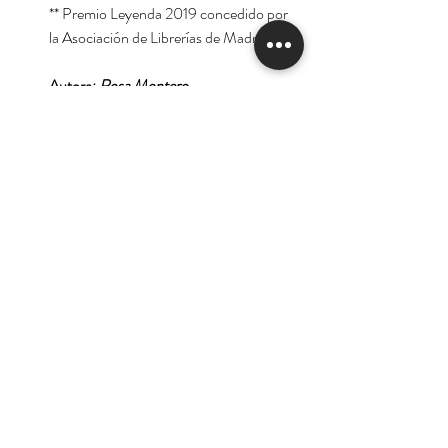
** Premio Leyenda 2019 concedido por
la Asociación de Librerías de Madrid
Autora:
Rosa Montero
Tienda
Nuestra Historia
Contacto
Deseo suscribirme para
recibir las ofertas y
novedades