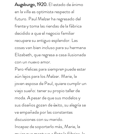
Augsburgo, 1920.
El estado de ánimo
en la villa es optimista respecto al
futuro. Paul Melzer ha regresado del
frente y toma las riendas de la fábrica
decidido a que el negocio familiar
recupere su antiguo esplendor. Las
cosas van bien incluso para su hermana
Elizabeth, que regresa a casa ilusionada
con un nuevo amor.
Pero «felices para siempre» puede estar
aún lejos para los Melzer. Marie, la
joven esposa de Paul, quiere cumplir un
viejo sueño: tener su propio taller de
moda. A pesar de que sus modelos y
sus diseños gozan de éxito, su alegría se
ve empañada por las constantes
discusiones con su marido.
Incapaz de soportarlo más, Marie, la
mujer que mantuvo a flote la fábrica, la