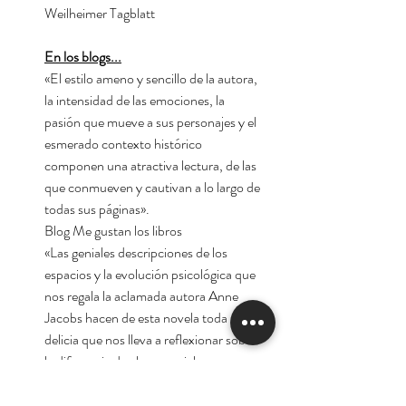
Weilheimer Tagblatt
En los blogs...
«El estilo ameno y sencillo de la autora,
la intensidad de las emociones, la
pasión que mueve a sus personajes y el
esmerado contexto histórico
componen una atractiva lectura, de las
que conmueven y cautivan a lo largo de
todas sus páginas».
Blog Me gustan los libros
«Las geniales descripciones de los
espacios y la evolución psicológica que
nos regala la aclamada autora Anne
Jacobs hacen de esta novela toda una
delicia que nos lleva a reflexionar sobre
la diferencia de clases sociales».
Blog La Petita Librería
«Una novela de lectura muy viva que