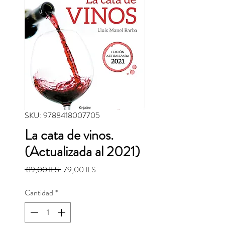
SKU: 9788418007705
La cata de vinos.
(Actualizada al 2021)
Precio
Precio de oferta
 89,00 ILS 
79,00 ILS
Cantidad
*