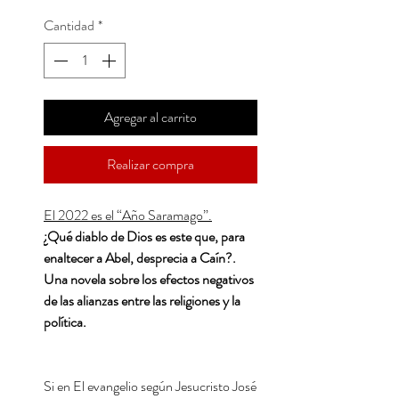
Cantidad
*
Agregar al carrito
Realizar compra
El 2022 es el “Año Saramago”.
¿Qué diablo de Dios es este que, para
enaltecer a Abel, desprecia a Caín?.
Una novela sobre los efectos negativos
de las alianzas entre las religiones y la
política.
Si en El evangelio según Jesucristo José