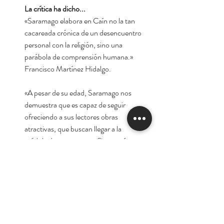
La crítica ha dicho...
«Saramago elabora en Caín no la tan
cacareada crónica de un desencuentro
personal con la religión, sino una
parábola de comprensión humana.»
Francisco Martínez Hidalgo.
«A pesar de su edad, Saramago nos
demuestra que es capaz de seguir
ofreciendo a sus lectores obras
atractivas, que buscan llegar a la
médula de nuestros conflictos más
acuciantes.» Javier Munguía.
Autor:
José Saramago