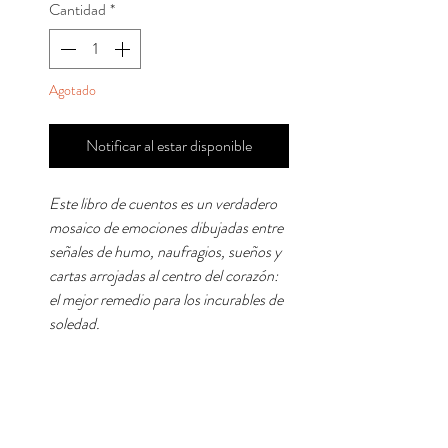
Cantidad
*
Agotado
Notificar al estar disponible
Este libro de cuentos es un verdadero
mosaico de emociones dibujadas entre
señales de humo, naufragios, sueños y
cartas arrojadas al centro del corazón:
el mejor remedio para los incurables de
soledad.