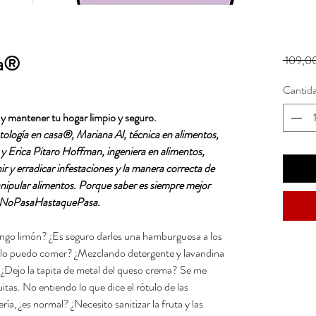
sa®
 109,00
Cantid
 mantener tu hogar limpio y seguro.
ología en casa®, Mariana Al, técnica en alimentos,
y Erica Pitaro Hoffman, ingeniera en alimentos,
r y erradicar infestaciones y la manera correcta de
nipular alimentos. Porque saber es siempre mejor
e #NoPasaHastaquePasa.
 pongo limón? ¿Es seguro darles una hamburguesa a los
 ¿lo puedo comer? ¿Mezclando detergente y lavandina
 ¿Dejo la tapita de metal del queso crema? Se me
tas. No entiendo lo que dice el rótulo de las
ría, ¿es normal? ¿Necesito sanitizar la fruta y las