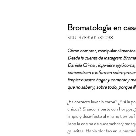
Bromatología en ca
SKU: 9789501532098
Cómo comprar, manipular alimentos y
Desde la cuenta de Instagram Bromat
Daniela Crimer, ingeniera agrónoma, 
concientizan e informan sobre preveni
limpiar nuestro hogar y comprar y ma
que no saber y, sobre todo, porqu
¿Es correcto lavar la carne? ¿Y si le
chicos? Si saco la parte con hongos,
limpio y desinfecto al mismo tiempo?
llenó la cocina de cucarachas y mosqui
galletitas. Había olor feo en la pescade