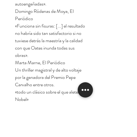
autoengañadas».
Domingo Ródenas de Moya, El
Periódico
«Funciona sin fisuras: [...] el resultado
no habría sido tan satisfactorio si no
tuviese detrás la maestría y la calidad
con que Oates inunda todas sus
obras».
Marta Marne, El Periódico
Un thriller magistral y de alto voltaje
por la ganadora del Premio Pepe
Carvalho entre otros.
«todo un clásico sobre el que aletea el
Nobel»
(Elena Hevia, El Periódico de
Catalunya)
«Puro terror doméstico.
[...] Babysitter tiene algo de esas
lecturas-túnel que te hacen seguir sin