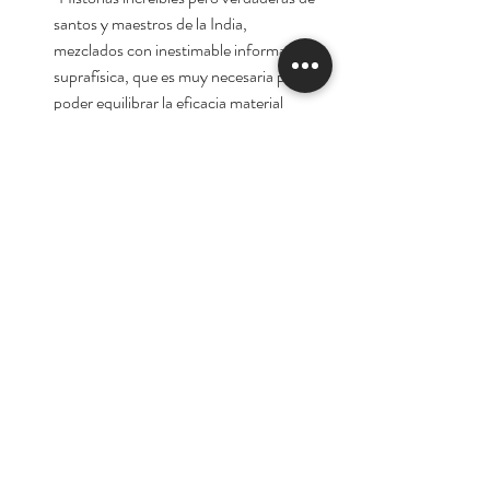
santos y maestros de la India,
mezclados con inestimable información
suprafísica, que es muy necesaria para
poder equilibrar la eficacia material
occidental con la eficacia espiritual
oriental, proceden de la vigorosa pluma
de Paramahansa Yogananda, cuyas
enseñanzas tanto mi marido como yo
hemos tenido el placer de estudiar
durante veinte años”.
Autor:
Paramahansa Yogananda
Tienda
Nuestra Historia