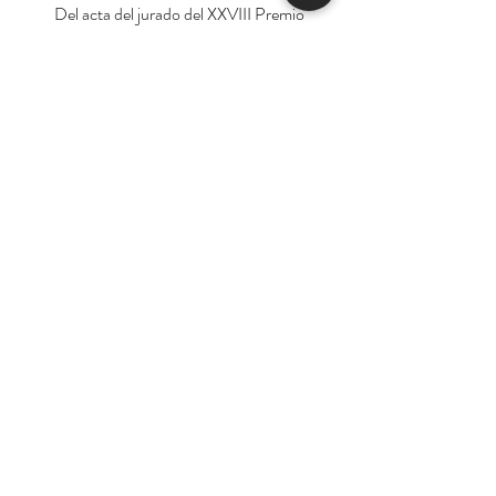
Del acta del jurado del XXVIII Premio
Alfaguara de novela, presidido por Juan
Gabriel Vásquez y compuesto por Leila
Guerriero, Manuel Jabois, Paula Ortiz,
Andrea Stefanoni y Pilar Reyes.
Autor:
Guillermo Saccomano
Tienda
Nuestra Historia
Contacto