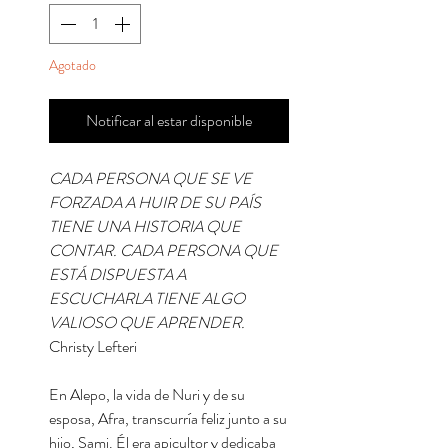
Agotado
Notificar al estar disponible
CADA PERSONA QUE SE VE
FORZADA A HUIR DE SU PAÍS
TIENE UNA HISTORIA QUE
CONTAR. CADA PERSONA QUE
ESTÁ DISPUESTA A
ESCUCHARLA TIENE ALGO
VALIOSO QUE APRENDER.
Christy Lefteri
En Alepo, la vida de Nuri y de su
esposa, Afra, transcurría feliz junto a su
hijo, Sami. Él era apicultor y dedicaba