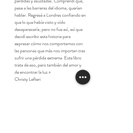
perdidas y asustadas. Comprendí que,
pese a las barreras del idioma, querían
hablar. Regresé a Londres confiando en
que lo que había visto y oído
desaparecería, pero no fue así, así que
decidí escribir esta historia para
expresar cómo nos comportamos con
las personas que más nos importan tras
sufrir una pérdida extrema. Este libro
trata de eso, pero también del amor y
de encontrar la luz.»
Christy Lefteri
Autora:
Christy Lefteri
*Oferta por el lanzamiento de la tienda
virtual.