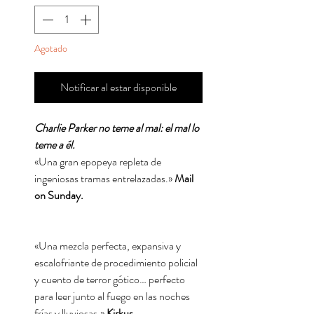
Agotado
Notificar al estar disponible
Charlie Parker no teme al mal: el mal lo
teme a él.
«Una gran epopeya repleta de
ingeniosas tramas entrelazadas.»
Mail
on Sunday.
«Una mezcla perfecta, expansiva y
escalofriante de procedimiento policial
y cuento de terror gótico… perfecto
para leer junto al fuego en las noches
frías y lluviosas.»
Kirkus