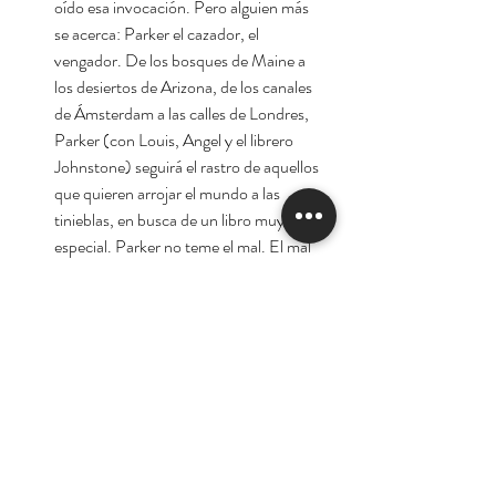
oído esa invocación. Pero alguien más
se acerca: Parker el cazador, el
vengador. De los bosques de Maine a
los desiertos de Arizona, de los canales
de Ámsterdam a las calles de Londres,
Parker (con Louis, Angel y el librero
Johnstone) seguirá el rastro de aquellos
que quieren arrojar el mundo a las
tinieblas, en busca de un libro muy
especial. Parker no teme el mal. El mal
lo teme a él.
Autor:
John Connolly
Tienda
Nuestra Historia