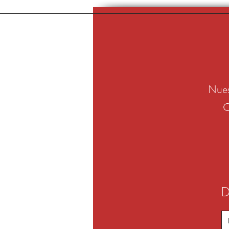
Nues
C
D