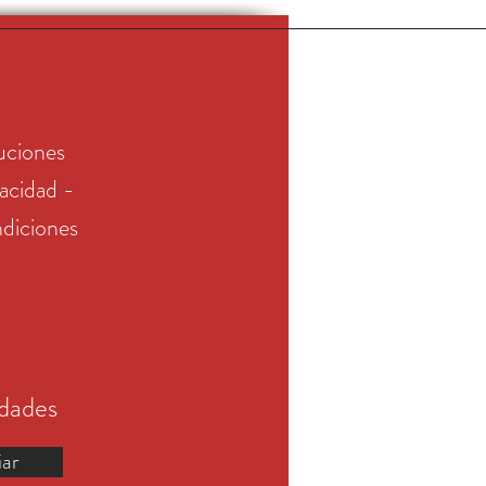
uciones
vacidad -
diciones
edades
iar