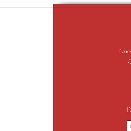
Nues
C
D