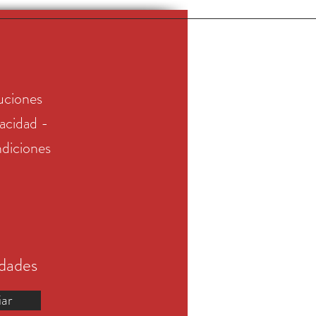
uciones
vacidad -
diciones
edades
iar