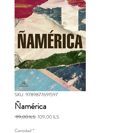
SKU: 9789877691597
Ñamérica
Precio
Precio de oferta
 119,00 ILS 
109,00 ILS
Cantidad
*