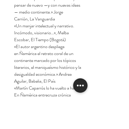
pensar de nuevo —y con nuevas ideas
— medio continente.» Jorge
Carrión, La Vanguardia
«Un manjar intelectual y narrativo.
Incómodo, visionario…», Melba
Escobar, El Tiempo (Bogotá)
«El autor argentino despliega
en Ñamérica el retrato coral de un
continente marcado por los tópicos
literarios, el maniqueísmo histórico y la
desigualdad económica.» Andrea
Aguilar, Babelia, El País
«Martín Caparrós lo ha vuelto a hacer.
En Ñamérica entrecruza crónica
periodística, ensayo, poesía… Y sale lo
que se parece mucho a un hito literario
sobre América Latina y sus
circunstancias.» Edu Galán, Zenda