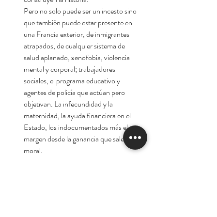
Pero no solo puede ser un incesto sino
que también puede estar presente en
una Francia exterior, de inmigrantes
atrapados, de cualquier sistema de
salud aplanado, xenofobia, violencia
mental y corporal; trabajadores
sociales, el programa educativo y
agentes de policía que actúan pero
objetivan. La infecundidad y la
maternidad, la ayuda financiera en el
Estado, los indocumentados más el
margen desde la ganancia que sale la
moral.
Casi de manera lacaniana, Harwicz nos
presenta como un padre que se
relaciona con «ponerse en su lugar»
entre esa madre y su hijo y en este
momento la autora engrosa aún más su