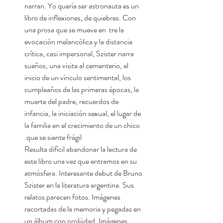
narran. Yo quería ser astronauta es un
libro de inflexiones, de quiebres. Con
una prosa que se mueve en tre la
evocación melancólica y la distancia
crítica, casi impersonal, Szister narra
sueños, una visita al cementerio, el
inicio de un vínculo sentimental, los
cumpleaños de las primeras épocas, la
muerte del padre, recuerdos de
infancia, la iniciación sexual, el lugar de
la familia en el crecimiento de un chico
que se siente frágil.
Resulta difícil abandonar la lectura de
este libro una vez que entramos en su
atmósfera. Interesante debut de Bruno
Szister en la literatura argentina. Sus
relatos parecen fotos. Imágenes
recortadas de la memoria y pegadas en
un álbum con prolijidad. Imágenes