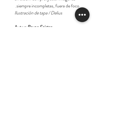
siempre incompletas, fuera de foco.
Ilustración de tapa / Delius
Autor:
Bruno Szister
Tienda
Nuestra Historia
Contacto
Deseo suscribirme para
recibir las ofertas y
novedades