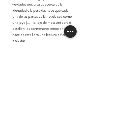
verdades universales acerca de la
identidad y la pérdida, hace que cada
una de las partes de la novela sea como
una joya [...]. El ojo de Hosseini para el
detalle y los pormenores emocionales
hace de este libro una lectura difícil de
olvidar.»
Publishers Weekly
«Un complejo mosaico [...] con
personajes delineados con precisión
[...]. Uno de los libros más interesantes
que he leído en mucho tiempo.»
Esquire
Autor:
Khaled Hosseini