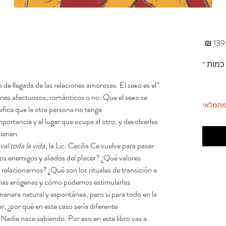
מחיר
כמות
*
o de llegada de las relaciones amorosas. El sexo es el
 fines afectuosos, románticos o no. Que el sexo se
מהמלאי
ifica que la otra persona no tenga
portancia y el lugar que ocupa al otro, y devolverles
enen”.
al toda la vida
, la Lic. Cecilia Ce vuelve para pasar
n los enemigos y aliados del placer? ¿Qué valores
relacionarnos? ¿Qué son los rituales de transición a
onas erógenas y cómo podemos estimularlas?
manera natural y espontánea, pero si para todo en la
r, ¿por qué en este caso sería diferente?
. Nadie nace sabiendo. Por eso en este libro vas a