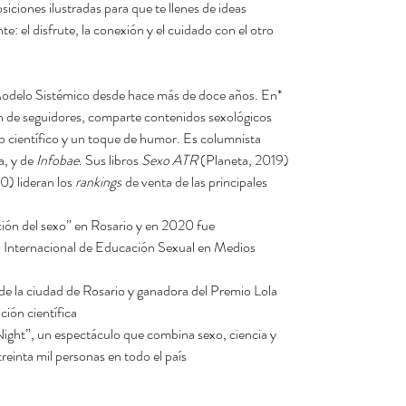
ciones ilustradas para que te llenes de ideas.
e: el disfrute, la conexión y el cuidado con el otro.
 Modelo Sistémico desde hace más de doce años. En
n de seguidores, comparte contenidos sexológicos
o científico y un toque de humor. Es columnista
, y de
Infobae
. Sus libros
Sexo ATR
(Planeta, 2019)
0) lideran los
rankings
de venta de las principales
ión del sexo” en Rosario y en 2020 fue
o Internacional de Educación Sexual en Medios
de la ciudad de Rosario y ganadora del Premio Lola
ón científica”.
ght”, un espectáculo que combina sexo, ciencia y
einta mil personas en todo el país.