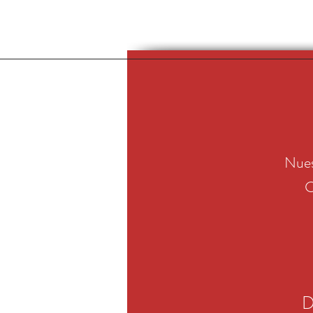
Nues
C
D