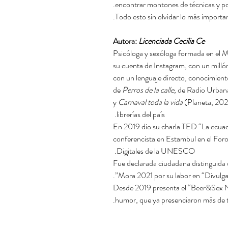
encontrar montones de técnicas y posi
Todo esto sin olvidar lo más important
Autora:
Licenciada Cecilia Ce
*Psicóloga y sexóloga formada en el
su cuenta de Instagram, con un milló
con un lenguaje directo, conocimient
de
Perros de la calle,
de Radio Urbana
y
Carnaval toda la vida
(Planeta, 202
librerías del país.
En 2019 dio su charla TED “La ecuac
conferencista en Estambul en el For
Digitales de la UNESCO.
Fue declarada ciudadana distinguida 
Mora 2021 por su labor en “Divulgaci
Desde 2019 presenta el “Beer&Sex Ni
humor, que ya presenciaron más de tr