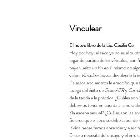
Vinculear
El nuevo libro de la Lic. Cecilia Ce
“Hoy por hoy, el sexo ya no es el punt
lugar de partida de los vínculos, con
haya vuelto un fin en sí mismo no sign
valor.
Vinculear
busca devolverle la im
a estos encuentros la emoción que ti
Luego del éxito de
Sexo ATR
y
Carnav
de la teoría a la práctica. ¿Cuáles so
debemos tener en cuenta a la hora de 
la escena sexual? ¿Cuáles son las z
Se cree que el sexo se debe saber de 
vida necesitamos aprender y ejercita
El sexo necesita del ensayo y el error