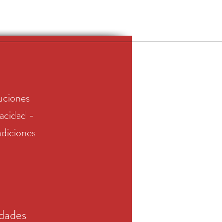
uciones
vacidad -
diciones
edades