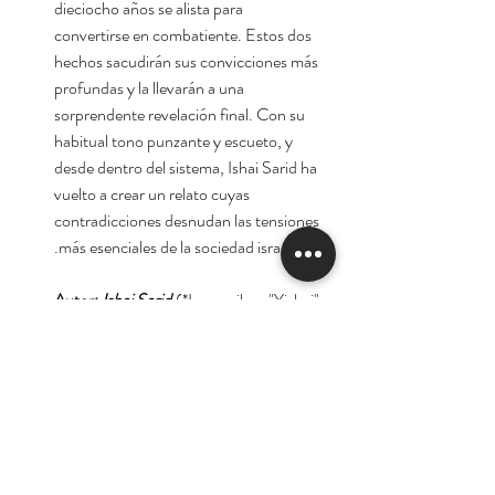
dieciocho años se alista para
convertirse en combatiente. Estos dos
hechos sacudirán sus convicciones más
profundas y la llevarán a una
sorprendente revelación final. Con su
habitual tono punzante y escueto, y
desde dentro del sistema, Ishai Sarid ha
vuelto a crear un relato cuyas
contradicciones desnudan las tensiones
más esenciales de la sociedad israelí.
Autor:
Ishai Sarid
(*Lo escriben "Yishai"
por la fonética inglesa)
Traducción:
Ana María Bejarano
Escanilla
Tienda