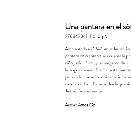
Una pantera en el só
מק"ט: 9788498411416
Ambientada en 1947, en la Jerusalén 
pantera en el sótano
nos cuenta la pr
niño judío, Profi, y un sargento de la 
la lengua hebrea. Profi acepta manten
pensando que así podrá sacar informa
ser un traidor... Es esta idea la que 
la traición realmente.
Autor:
Amos Oz