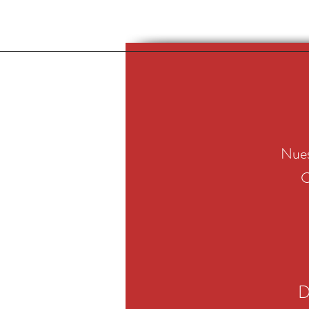
Nues
C
D