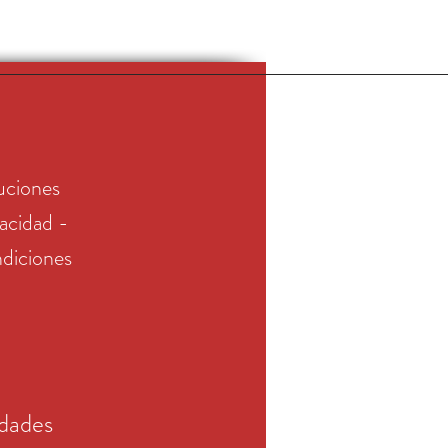
uciones
vacidad -
diciones
edades