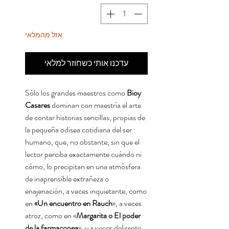
אזל מהמלאי
עדכנו אותי כשחוזר למלאי
Sólo los grandes maestros como
Bioy
Casares
dominan con maestría el arte
de contar historias sencillas, propias de
la pequeña odisea cotidiana del ser
humano, que, no obstante, sin que el
lector perciba exactamente cuándo ni
cómo, lo precipitan en una atmósfera
de inaprensible extrañeza o
enajenación, a veces inquietante, como
en
«Un encuentro en Rauch
», a veces
atroz, como en «
Margarita o El poder
de la farmacopea
», y a veces delirante,