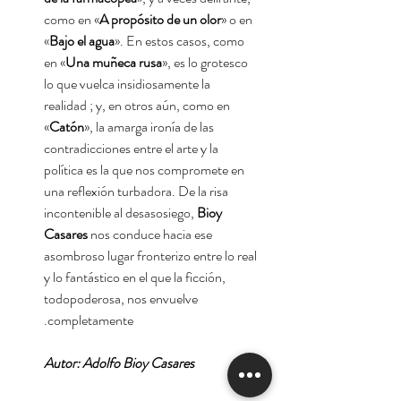
como en «
A propósito de un olor
» o en
«
Bajo el agua
». En estos casos, como
en «
Una muñeca rusa
», es lo grotesco
lo que vuelca insidiosamente la
realidad ; y, en otros aún, como en
«
Catón
», la amarga ironía de las
contradicciones entre el arte y la
política es la que nos compromete en
una reflexión turbadora. De la risa
incontenible al desasosiego,
Bioy
Casares
nos conduce hacia ese
asombroso lugar fronterizo entre lo real
y lo fantástico en el que la ficción,
todopoderosa, nos envuelve
completamente.
Autor: Adolfo Bioy Casares