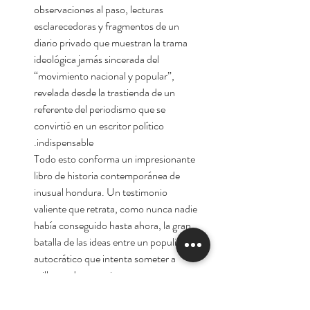
observaciones al paso, lecturas
esclarecedoras y fragmentos de un
diario privado que muestran la trama
ideológica jamás sincerada del
“movimiento nacional y popular”,
revelada desde la trastienda de un
referente del periodismo que se
convirtió en un escritor político
indispensable.
Todo esto conforma un impresionante
libro de historia contemporánea de
inusual hondura. Un testimonio
valiente que retrata, como nunca nadie
había conseguido hasta ahora, la gran
batalla de las ideas entre un populismo
autocrático que intenta someter a
millones de argentinos y un
republicanismo popular que resiste a
pie firme.