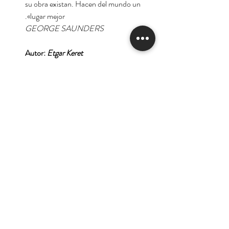
su obra existan. Hacen del mundo un
lugar mejor».
GEORGE SAUNDERS
Autor:
Etgar Keret
Tienda
Nuestra Historia
Contacto
Deseo suscribirme para
recibir las ofertas y