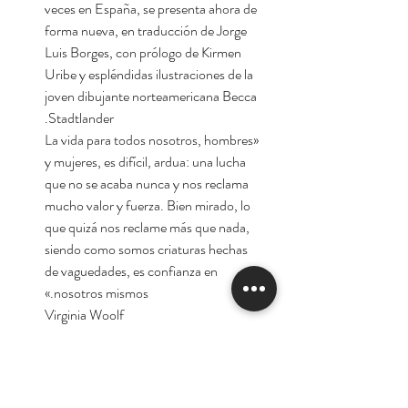
veces en España, se presenta ahora de
forma nueva, en traducción de Jorge
Luis Borges, con prólogo de Kirmen
Uribe y espléndidas ilustraciones de la
joven dibujante norteamericana Becca
Stadtlander.
«La vida para todos nosotros, hombres
y mujeres, es difícil, ardua: una lucha
que no se acaba nunca y nos reclama
mucho valor y fuerza. Bien mirado, lo
que quizá nos reclame más que nada,
siendo como somos criaturas hechas
de vaguedades, es confianza en
nosotros mismos.»
Virginia Woolf
Autora:
Virginia Woolf.
En oferta por el lanzamiento de la