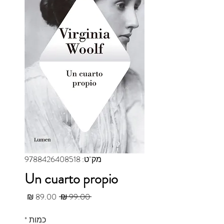
מק"ט: 9788426408518
Un cuarto propio
מחיר רגיל
מחיר מב
 ‏99.00 ‏₪ 
כמות
*