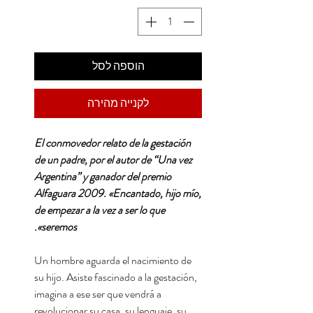
הוספה לסל
לקנייה מהירה
El conmovedor relato de la gestación
de un padre, por el autor de “Una vez
Argentina” y ganador del premio
Alfaguara 2009. «Encantado, hijo mío,
de empezar a la vez a ser lo que
seremos».
Un hombre aguarda el nacimiento de
su hijo. Asiste fascinado a la gestación,
imagina a ese ser que vendrá a
revolucionar su casa, su lenguaje, su