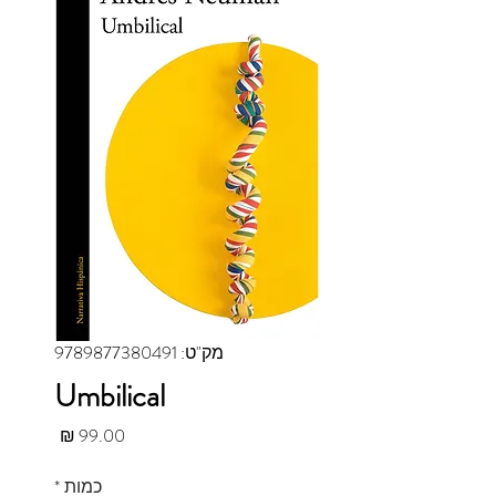
מק"ט: 9789877380491
Umbilical
מחיר
כמות
*