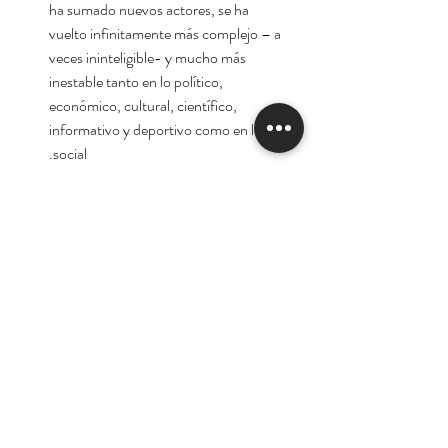
ha sumado nuevos actores, se ha
vuelto infinitamente más complejo – a
veces ininteligible- y mucho más
inestable tanto en lo político,
económico, cultural, científico,
informativo y deportivo como en lo
social.
Autora:
Telma Luzzani
Tienda
Nuestra Historia
Contacto