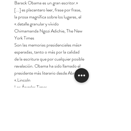
«Barack Obama es un gran escritor.
[...] es placentero leer, frase por frase,
la prosa magnífica sobre los lugares, el
detalle granular y vívido.»
Chimamanda Ngozi Adichie, The New
York Times
«Son las memorias presidenciales más
esperadas, tanto o más por la calidad
de la escritura que por cualquier posible
revelación. Obama ha sido llamado el
presidente más literario desde Abraham
Lincoln.»
Los Ángeles Times
«Lo que le distingue no es solo la
extensión y el detallismo, sino lo que la
escritora nigeriana Chimamanda Ngozi
Adichie describió en su crítica del libro
como "un interrogatorio salvaje a sí
mismo"; una reflexión sobre los