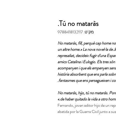
Tú no mataràs.
מק"ט: 9788418132117
«No mataràs, fill, perquè cap home no t
un altre home.» La nova novel·la de Ju
represaliat, decideix fugir d'una Espa
amics Catalina i Eulogio. Els tres són 
acompanyen i que els empenyen sense 
història absorbent que ens parla sobre 
fantasmes que ens persegueixen i con
«No matarás, hijo, tú no matarás. Po
de haber quitado la vida a otro homb
Fernando, joven editor hijo de un re
abatida por la Guerra Civil junto a su