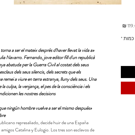
מחיר
כמות
*
orna a ser el mateix després d'haver llevat la vida a
lia Navarro. Fernando, jove editor fill d'un republicà
nya abatuda per la Guerra Civil al costat dels seus
esclaus dels seus silencis, dels secrets que els
remei a viure en terra estranya, lluny dels seus. Una
la culpa, la venjança, el pes de la consciència i els
dicionen les nostres decisions.
rque ningún hombre vuelve a ser el mismo después
re.»
publicano represaliado, decide huir de una España
s amigos Catalina y Eulogio. Los tres son esclavos de