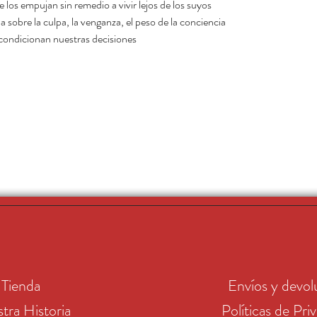
los empujan sin remedio a vivir lejos de los suyos.
 sobre la culpa, la venganza, el peso de la conciencia
condicionan nuestras decisiones.
Tienda
Envíos y devol
tra Historia
Políticas de Pri