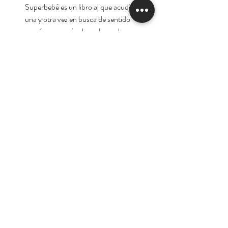
Superbebé es un libro al que acudirás
una y otra vez en busca de sentido
común y consejos basados en la
investigación sobre una
maternidad/paternidad exitosa en el
mundo real.
Autora:
Dra. Jenn Berman
* superventas en los EE.UU. Prólogo
de Alan Greene.
Tienda
Nuestra Historia
Contacto