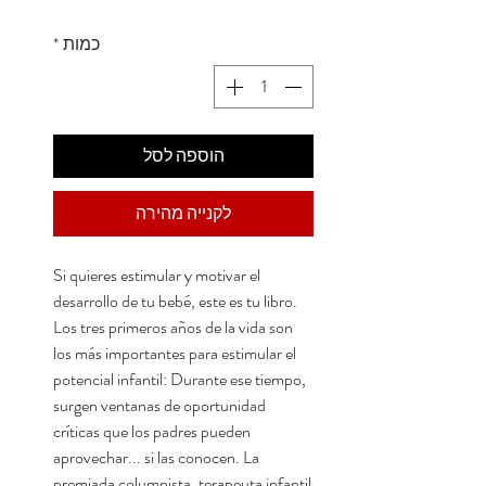
כמות
*
הוספה לסל
לקנייה מהירה
Si quieres estimular y motivar el
desarrollo de tu bebé, este es tu libro.
Los tres primeros años de la vida son
los más importantes para estimular el
potencial infantil: Durante ese tiempo,
surgen ventanas de oportunidad
críticas que los padres pueden
aprovechar... si las conocen. La
premiada columnista, terapeuta infantil