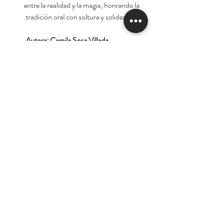
entre la realidad y la magia, honrando la
tradición oral con soltura y solidez.
Autora: Camila Sosa Villada.
Tienda
Nuestra Historia
Contacto
Deseo suscribirme para
recibir las ofertas y
novedades