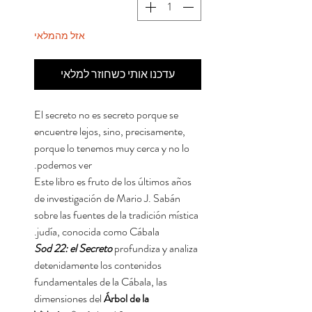
אזל מהמלאי
עדכנו אותי כשחוזר למלאי
El secreto no es secreto porque se
encuentre lejos, sino, precisamente,
porque lo tenemos muy cerca y no lo
podemos ver.
Este libro es fruto de los últimos años
de investigación de Mario J. Sabán
sobre las fuentes de la tradición mística
judía, conocida como Cábala.
Sod 22: el Secreto
profundiza y analiza
detenidamente los contenidos
fundamentales de la Cábala, las
dimensiones del
Árbol de la