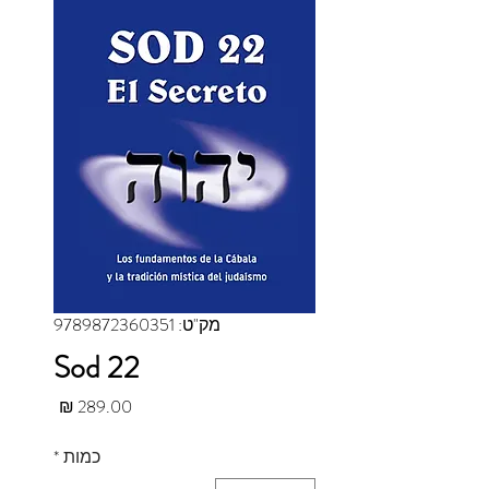
מק"ט: 9789872360351
Sod 22
מחיר
כמות
*