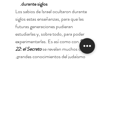
durante siglos.
Los sabios de Israel ocultaron durante
siglos estas enseñanzas, para que las
futuras generaciones pudieran
estudiarlas y, sobre todo, para poder
experimentarlas. Es así como con
Sod
22: el Secreto
se revelan muchos de los
grandes conocimientos del judaísmo.
Autor:
Mario Javier Sabán
Tienda
Nuestra Historia
Contacto