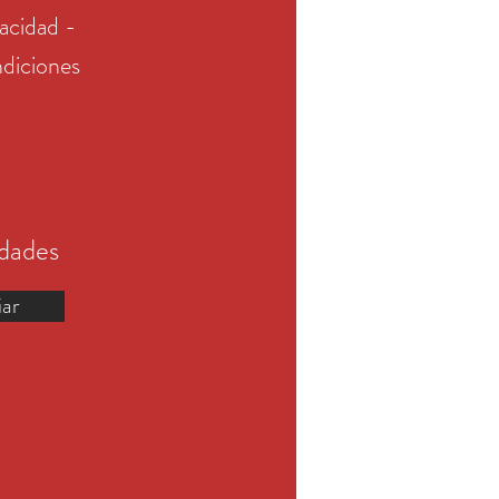
vacidad -
diciones
edades
iar