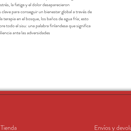
rés, la fatiga y el dolor desaparecieron.»
s clave para conseguir un bienestar global a través de
, la terapia en el bosque, los baños de agua fría; esto
bre todo el sisu: una palabra finlandesa que significa
iliencia ante las adversidades.
Tienda
Envíos y devol