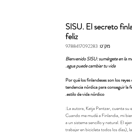
SISU. El secreto finl
feliz
מק"ט: 9788417092283
Bienvenido SISU: sumérgete en la más
agua puede cambiar tu vida.
¿Por qué los finlandeses son los reyes
tendencia nórdica para conseguir la 
estilo de vida nórdico.
La autora, Katja Pantzar, cuenta su 
«Cuando me mudé a Finlandia, mi bien
a un sistema sencillo y natural. El eje
trabajar en bicicleta todos los días), l