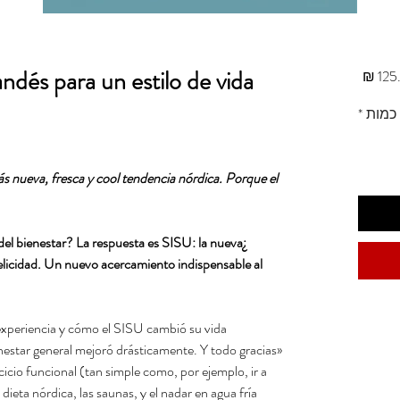
andés para un estilo de vida
מחיר
כמות
*
 nueva, fresca y cool tendencia nórdica. Porque el
 del bienestar? La respuesta es SISU: la nueva
felicidad. Un nuevo acercamiento indispensable al
experiencia y cómo el SISU cambió su vida:
estar general mejoró drásticamente. Y todo gracias
rcicio funcional (tan simple como, por ejemplo, ir a
a dieta nórdica, las saunas, y el nadar en agua fría