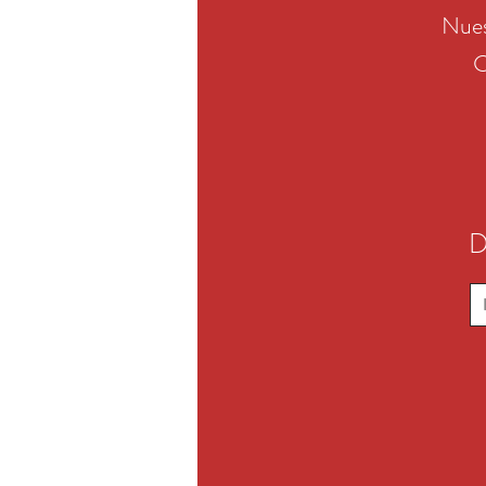
Nues
C
D