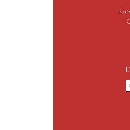
Nues
C
D