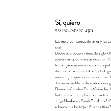
Sí, quiero
מק"ט: 9789504941897
Las mejores historias de amor y los c
civil
Desde su creación a fines del siglo XI
atesora miles de historias de amor. P
las parejas más memorables de la polític
de nuestro país: desde Carlos Pellegri
más antiguo que conserva la ciudad, h
Larresse, emblema del matrimonio igu
Florencia Canale y Dany Mañas les dan
historias de amor y los casamientos m
Jorge Newbery y Sarah Escalante? ¿Q
el barco que los trajo a Buenos Aires?