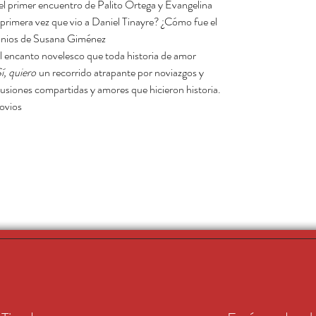
l primer encuentro de Palito Ortega y Evangelina
 primera vez que vio a Daniel Tinayre? ¿Cómo fue el
onios de Susana Giménez?
 el encanto novelesco que toda historia de amor
í, quiero
un recorrido atrapante por noviazgos y
lusiones compartidas y amores que hicieron historia.
ovios!