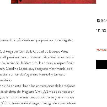
מחיר
כמות
*
asamientos más célebres que pasaron por el registro
מהמלאי
X, el Registro Civil de la Ciudad de Buenos Aires
or allí pasaron para unirse en matrimonio muchas de
a, la ciencia, la literatura, las artes y el espectáculo
ni y Carolina Lagos, cuyo registro matrimonial es el
asta la unión de Alejandro Vannelli y Ernesto
alitario.
 vida en este libro a los entretelones de las mejores
ás célebres del Registro Civil. ¿Cómo se conocieron
ué famoso bailarín ruso conoció a su gran amor en
 ¿Cómo transcurrió el largo noviazgo de los escritores