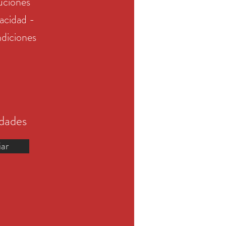
uciones
vacidad -
diciones
edades
iar