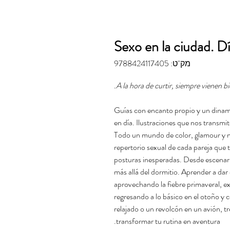
Sexo en la ciudad. D
מק"ט: 9788424117405
A la hora de curtir, siempre vienen b
Guías con encanto propio y un dinam
en día. Ilustraciones que nos transmi
Todo un mundo de color, glamour y n
repertorio sexual de cada pareja que t
posturas inesperadas. Desde escenario
más allá del dormitio. Aprender a dar 
aprovechando la fiebre primaveral, e
regresando a lo básico en el otoño y 
relajado o un revolcón en un avión, t
transformar tu rutina en aventura.