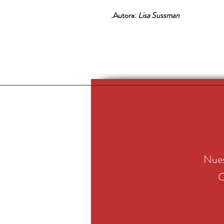
Autora:
Lisa Sussman.
Nues
C