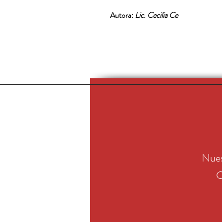
Autora:
Lic. Cecilia Ce
Nues
C