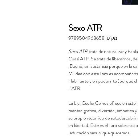
Sexo ATR
מק"ט: 9789504968658
Sexo ATR
trata de naturalizar y hab
Cuasi ATP. Se trata de liberarnos, de
Bueno, sin sustancia porque en la c
Mi idea con este libro es acompañarte
Habilitarte y empoderarte (porque el 
ATR”.
La Lic. Cecilia Ce nos ofrece en este 
manera gráfica, divertida, empática y
su propio recorrido de autodescubrimi
en libertad. Este es el libro sobre se
educación sexual que queremos.