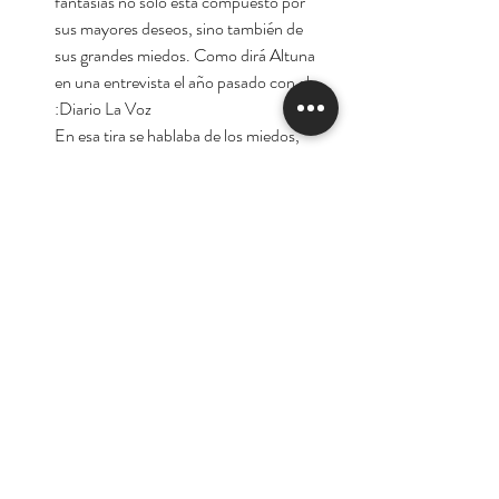
fantasías no sólo está compuesto por
sus mayores deseos, sino también de
sus grandes miedos. Como dirá Altuna
en una entrevista el año pasado con el
Diario La Voz:
En esa tira se hablaba de los miedos,
porque todos los teníamos. Me refiero
a miedos naturales y permanentes.
Uno debe luchar para superarlos y
modificar esa realidad que jode. Era
fácil identificarse, no con el señor
López, que era patético, sino con sus
temores.
Autores: Carlos Trillo / Horacio Altuna
Tienda