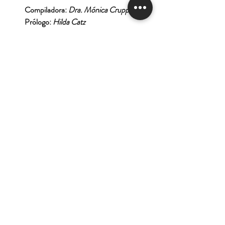
Compiladora:
Dra. Mónica Cruppi
Prólogo:
Hilda Catz
Tienda
Nuestra Historia
Contacto
Deseo suscribirme para
recibir las ofertas y
novedades