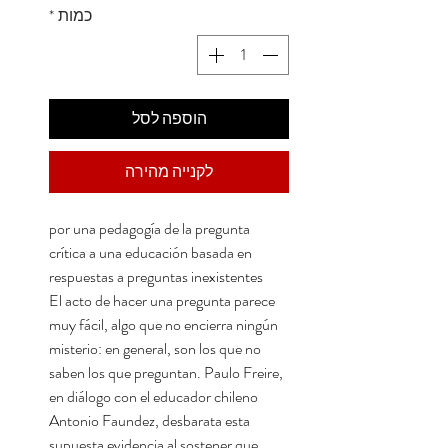
כמות
*
הוספה לסל
לקנייה מהירה
por una pedagogía de la pregunta
crítica a una educación basada en
respuestas a preguntas inexistentes
El acto de hacer una pregunta parece
muy fácil, algo que no encierra ningún
misterio: en general, son los que no
saben los que preguntan. Paulo Freire,
en diálogo con el educador chileno
Antonio Faundez, desbarata esta
supuesta evidencia al sostener que