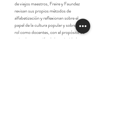
de viejos maestros, Freire y Faundez
revisan sus propios métodos de
alfabetización y reflexionan sobre el
papel de la cultura popular y sobre su
rol como docentes, con el propósito de
evitar la castración de la curiosidad y
recuperar el hábito de admirarse y de
"vivir la pregunta" como el verdadero
sostén de la enseñanza.
Autor:
Paulo Freire
Oferta por el lanzamiento de la tienda
virtual. 10% de descuento
Tienda