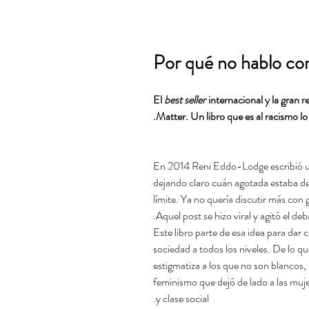
Por qué no hablo co
El
best seller
internacional y la gran 
Matter. Un libro que es al racismo 
En 2014 Reni Eddo-Lodge escribió un 
dejando claro cuán agotada estaba de
límite. Ya no quería discutir más con
Aquel post se hizo viral y agitó el d
Este libro parte de esa idea para dar 
sociedad a todos los niveles. De lo q
estigmatiza a los que no son blancos, 
feminismo que dejó de lado a las mujer
y clase social.